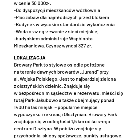
w cenie 30 000zł.
-Do dyspozycji mieszkańców wózkownia
-Plac zabaw dla najmłodszych przed blokiem
-Budynek w wysokim standardzie wykończenia
-Woda oraz ogrzewanie z sieci miejskiej
-budynkiem administruje Wspólnota
Mieszkaniowa. Czynsz wynosi 327 zł.
LOKALIZACJA
Browary Park to stylowe osiedle położone
na terenie dawnych browarów „Jurand” przy
al. Wojska Polskiego. Jest to najbardziej zielona
z olsztyńskich dzielnic. Znajduje się
w bezpośrednim sąsiedztwie rezerwatu, mieści się
tutaj Park Jakubowo a także obejmujący ponad
1400 ha las miejski – popularne miejsce
wypoczynku i rekreacji Olsztynian. Browary Park
znajdując się w odległości 1,5 km od ścisłego
centrum Olsztyna. W pobliżu znajduje się
przychodnia, sklepy spożywcze, punkty usługowe,