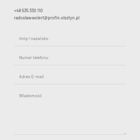
+48 535 330 110
radoslaw.wolert@profin.olsztyn.pl