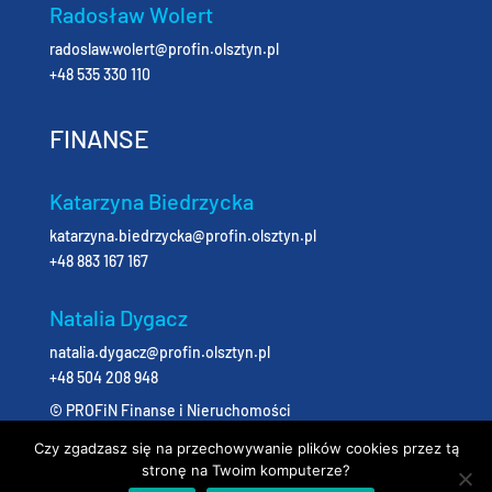
Radosław Wolert
radoslaw.wolert@profin.olsztyn.pl
+48 535 330 110
FINANSE
Katarzyna Biedrzycka
katarzyna.biedrzycka@profin.olsztyn.pl
+48 883 167 167
Natalia Dygacz
natalia.dygacz@profin.olsztyn.pl
+48 504 208 948
© PROFiN Finanse i Nieruchomości
Czy zgadzasz się na przechowywanie plików cookies przez tą
stronę na Twoim komputerze?