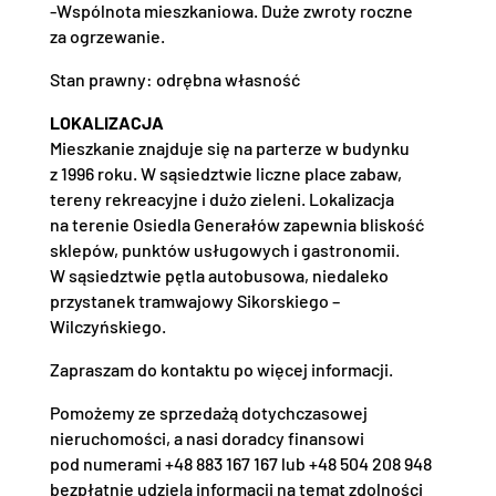
-Wspólnota mieszkaniowa. Duże zwroty roczne
za ogrzewanie.
Stan prawny: odrębna własność
LOKALIZACJA
Mieszkanie znajduje się na parterze w budynku
z 1996 roku. W sąsiedztwie liczne place zabaw,
tereny rekreacyjne i dużo zieleni. Lokalizacja
na terenie Osiedla Generałów zapewnia bliskość
sklepów, punktów usługowych i gastronomii.
W sąsiedztwie pętla autobusowa, niedaleko
przystanek tramwajowy Sikorskiego –
Wilczyńskiego.
Zapraszam do kontaktu po więcej informacji.
Pomożemy ze sprzedażą dotychczasowej
nieruchomości, a nasi doradcy finansowi
pod numerami +48 883 167 167 lub +48 504 208 948
bezpłatnie udzielą informacji na temat zdolności