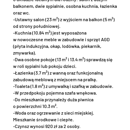
balkonem, dwie sypialnie, osobna kuchnia, łazienka
oraz wc.
-Ustawny salon (23 m²) z wyjściem na balkon (5 m²)
od strony południowej.
-Kuchnia (10.84 m²) jest wyposażona
w nowoczesne meble w zabudowie i sprzęt AGD
(płyta indukcyjna, okap, lodówka, piekarnik,
zmywarka).
-Dwa osobne pokoje (13 m² i 13.4 m²) sprawdzą się
w roli sypialni lub pokoju dzieci.
-Łazienka (3.7 m²) z wanną oraz funkcjonalną
zabudową meblową z miejscem na pralkę.
-Toaleta (1.8 m²) z umywalką i szafką w zabudowie.
-W przedpokoju pojemna szafa wnękowa.
-Do mieszkania przynależy duża piwnica
o powierzchni 10.3 m².
-Woda oraz ogrzewanie z sieci miejskiej.
Mieszkanie środkowe i ciepłe.
-Czynsz wynosi 920 zł za 2 osoby.