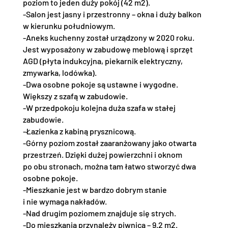
poziom to jeden duży pokój (42 m2).
-Salon jest jasny i przestronny – okna i duży balkon
w kierunku południowym.
-Aneks kuchenny został urządzony w 2020 roku.
Jest wyposażony w zabudowę meblową i sprzęt
AGD (płyta indukcyjna, piekarnik elektryczny,
zmywarka, lodówka).
-Dwa osobne pokoje są ustawne i wygodne.
Większy z szafą w zabudowie.
-W przedpokoju kolejna duża szafa w stałej
zabudowie.
-Łazienka z kabiną prysznicową.
-Górny poziom został zaaranżowany jako otwarta
przestrzeń. Dzięki dużej powierzchni i oknom
po obu stronach, można tam łatwo stworzyć dwa
osobne pokoje.
-Mieszkanie jest w bardzo dobrym stanie
i nie wymaga nakładów.
-Nad drugim poziomem znajduje się strych.
-Do mieszkania przynależy piwnica – 9.2 m2.