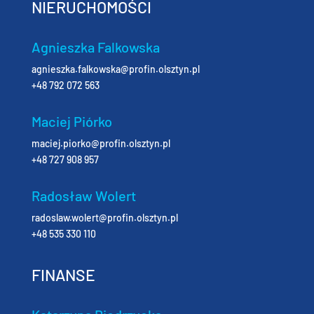
NIERUCHOMOŚCI
Agnieszka Falkowska
agnieszka.falkowska@profin.olsztyn.pl
+48 792 072 563
Maciej Piórko
maciej.piorko@profin.olsztyn.pl
+48 727 908 957
Radosław Wolert
radoslaw.wolert@profin.olsztyn.pl
+48 535 330 110
FINANSE