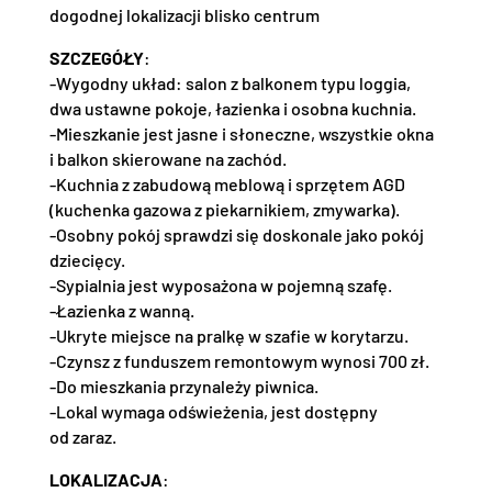
dogodnej lokalizacji blisko centrum
SZCZEGÓŁY
:
-Wygodny układ: salon z balkonem typu loggia,
dwa ustawne pokoje, łazienka i osobna kuchnia.
-Mieszkanie jest jasne i słoneczne, wszystkie okna
i balkon skierowane na zachód.
-Kuchnia z zabudową meblową i sprzętem AGD
(kuchenka gazowa z piekarnikiem, zmywarka).
-Osobny pokój sprawdzi się doskonale jako pokój
dziecięcy.
-Sypialnia jest wyposażona w pojemną szafę.
-Łazienka z wanną.
-Ukryte miejsce na pralkę w szafie w korytarzu.
-Czynsz z funduszem remontowym wynosi 700 zł.
-Do mieszkania przynależy piwnica.
-Lokal wymaga odświeżenia, jest dostępny
od zaraz.
LOKALIZACJA
: