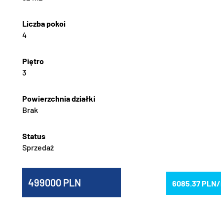
4
3
Brak
Sprzedaż
499000
6085.37