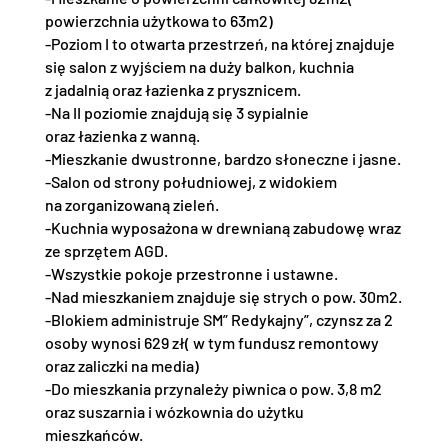
powierzchnia użytkowa to 63m2)
-Poziom I to otwarta przestrzeń, na której znajduje
się salon z wyjściem na duży balkon, kuchnia
z jadalnią oraz łazienka z prysznicem.
-Na II poziomie znajdują się 3 sypialnie
oraz łazienka z wanną.
-Mieszkanie dwustronne, bardzo słoneczne i jasne.
-Salon od strony południowej, z widokiem
na zorganizowaną zieleń.
-Kuchnia wyposażona w drewnianą zabudowę wraz
ze sprzętem AGD.
-Wszystkie pokoje przestronne i ustawne.
-Nad mieszkaniem znajduje się strych o pow. 30m2.
-Blokiem administruje SM” Redykajny”, czynsz za 2
osoby wynosi 629 zł( w tym fundusz remontowy
oraz zaliczki na media)
-Do mieszkania przynależy piwnica o pow. 3,8 m2
oraz suszarnia i wózkownia do użytku
mieszkańców.