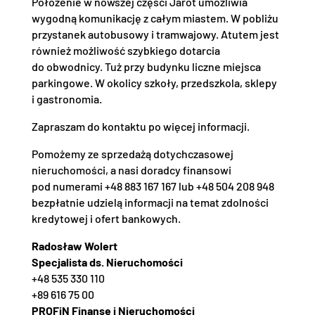
Położenie w nowszej części Jarot umożliwia
wygodną komunikację z całym miastem. W pobliżu
przystanek autobusowy i tramwajowy. Atutem jest
również możliwość szybkiego dotarcia
do obwodnicy. Tuż przy budynku liczne miejsca
parkingowe. W okolicy szkoły, przedszkola, sklepy
i gastronomia.
Zapraszam do kontaktu po więcej informacji.
Pomożemy ze sprzedażą dotychczasowej
nieruchomości, a nasi doradcy finansowi
pod numerami +48 883 167 167 lub +48 504 208 948
bezpłatnie udzielą informacji na temat zdolności
kredytowej i ofert bankowych.
Radosław Wolert
Specjalista ds. Nieruchomości
+48 535 330 110
+89 616 75 00
PROFiN Finanse i Nieruchomości