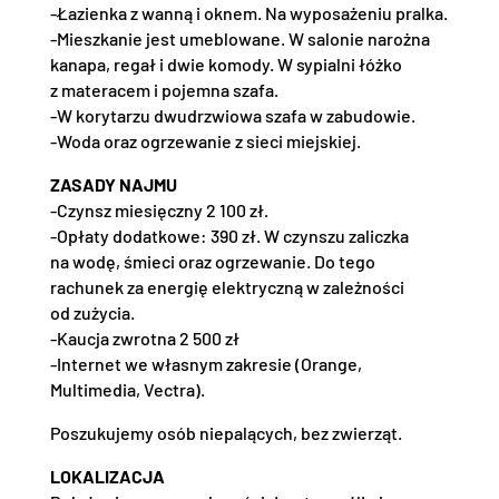
-Łazienka z wanną i oknem. Na wyposażeniu pralka.
-Mieszkanie jest umeblowane. W salonie narożna
kanapa, regał i dwie komody. W sypialni łóżko
z materacem i pojemna szafa.
-W korytarzu dwudrzwiowa szafa w zabudowie.
-Woda oraz ogrzewanie z sieci miejskiej.
ZASADY NAJMU
-Czynsz miesięczny 2 100 zł.
-Opłaty dodatkowe: 390 zł. W czynszu zaliczka
na wodę, śmieci oraz ogrzewanie. Do tego
rachunek za energię elektryczną w zależności
od zużycia.
-Kaucja zwrotna 2 500 zł
-Internet we własnym zakresie (Orange,
Multimedia, Vectra).
Poszukujemy osób niepalących, bez zwierząt.
LOKALIZACJA