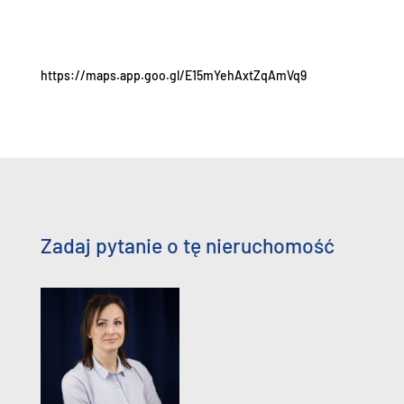
https://maps.app.goo.gl/E15mYehAxtZqAmVq9
Zadaj pytanie o tę nieruchomość