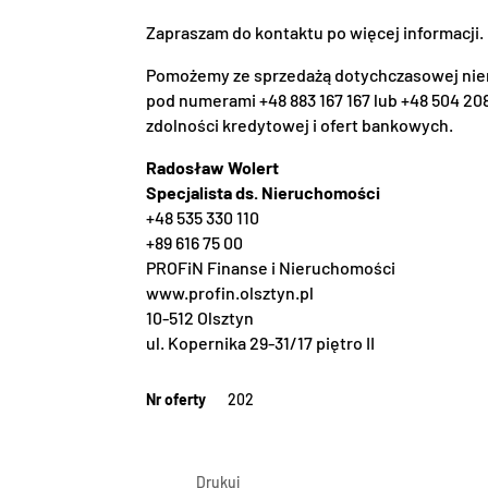
Zapraszam do kontaktu po więcej informacji.
Pomożemy ze sprzedażą dotychczasowej nier
pod numerami +48 883 167 167 lub +48 504 208
zdolności kredytowej i ofert bankowych.
Radosław Wolert
Specjalista ds. Nieruchomości
+48 535 330 110
+89 616 75 00
PROFiN Finanse i Nieruchomości
www.profin.olsztyn.pl
10-512 Olsztyn
ul. Kopernika 29-31/17 piętro II
Nr oferty
202
Drukuj