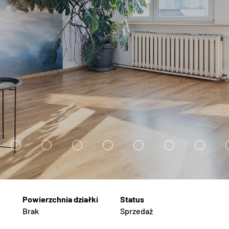
9
1
1
1
1
1
1
0
1
2
3
4
5
Brak
Sprzedaż