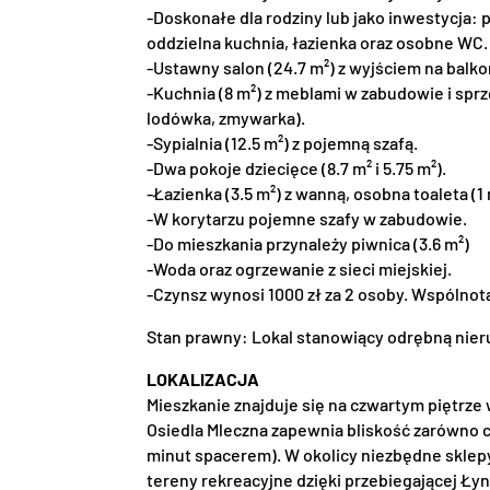
-Doskonałe dla rodziny lub jako inwestycja: p
oddzielna kuchnia, łazienka oraz osobne WC.
-Ustawny salon (24.7 m²) z wyjściem na balko
-Kuchnia (8 m²) z meblami w zabudowie i spr
lodówka, zmywarka).
-Sypialnia (12.5 m²) z pojemną szafą.
-Dwa pokoje dziecięce (8.7 m² i 5.75 m²).
-Łazienka (3.5 m²) z wanną, osobna toaleta (1 
-W korytarzu pojemne szafy w zabudowie.
-Do mieszkania przynależy piwnica (3.6 m²)
-Woda oraz ogrzewanie z sieci miejskiej.
-Czynsz wynosi 1000 zł za 2 osoby. Wspólno
Stan prawny: Lokal stanowiący odrębną nie
LOKALIZACJA
Mieszkanie znajduje się na czwartym piętrze w
Osiedla Mleczna zapewnia bliskość zarówno c
minut spacerem). W okolicy niezbędne sklep
tereny rekreacyjne dzięki przebiegającej Łyn