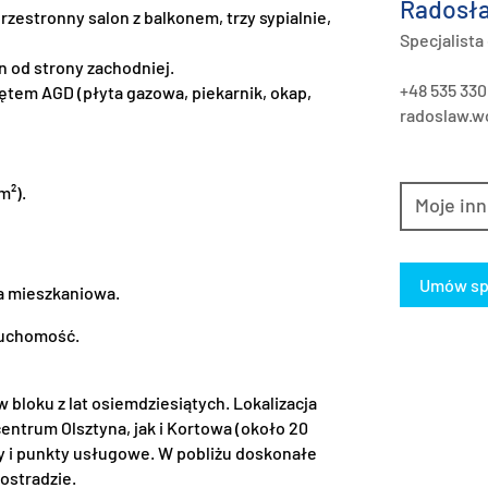
Radosła
rzestronny salon z balkonem, trzy sypialnie,
Specjalista
n od strony zachodniej.
+48 535 330
zętem AGD (płyta gazowa, piekarnik, okap,
radoslaw.wo
m²).
Moje inn
Umów sp
ta mieszkaniowa.
ruchomość.
 bloku z lat osiemdziesiątych. Lokalizacja
entrum Olsztyna, jak i Kortowa (około 20
y i punkty usługowe. W pobliżu doskonałe
ostradzie.