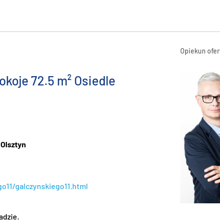
Opiekun ofer
koje 72.5 m² Osiedle
 Olsztyn
go11/galczynskiego11.html
adzie.