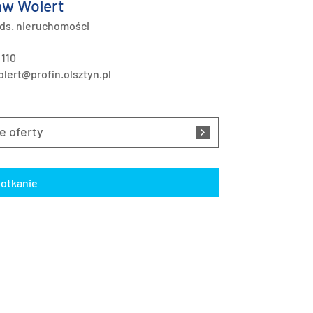
w Wolert
 ds. nieruchomości
 110
lert@profin.olsztyn.pl
e oferty
otkanie