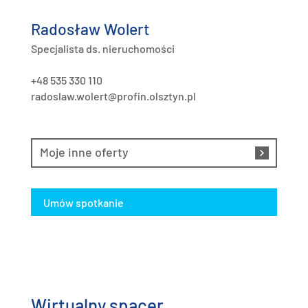
Radosław Wolert
Specjalista ds. nieruchomości
+48 535 330 110
radoslaw.wolert@profin.olsztyn.pl
Moje inne oferty
Umów spotkanie
Wirtualny spacer