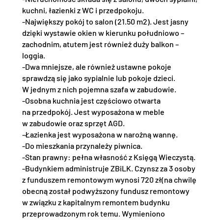
kuchni, łazienki z WC i przedpokoju.
-Największy pokój to salon (21.50 m2). Jest jasny
dzięki wystawie okien w kierunku południowo –
zachodnim, atutem jest również duży balkon –
loggia.
-Dwa mniejsze, ale również ustawne pokoje
sprawdzą się jako sypialnie lub pokoje dzieci.
W jednym z nich pojemna szafa w zabudowie.
-Osobna kuchnia jest częściowo otwarta
na przedpokój. Jest wyposażona w meble
w zabudowie oraz sprzęt AGD.
-Łazienka jest wyposażona w narożną wannę.
-Do mieszkania przynależy piwnica.
-Stan prawny: pełna własność z Księgą Wieczystą.
-Budynkiem administruje ZBiLK. Czynsz za 3 osoby
z funduszem remontowym wynosi 720 zł(na chwilę
obecną został podwyższony fundusz remontowy
w związku z kapitalnym remontem budynku
przeprowadzonym rok temu. Wymieniono