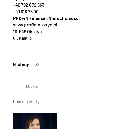
+48 792 072 563
+89 616 75 00
PROFiN Finanse i Nieruchomości
www.profin.olsztyn.pl
10-546 Olsztyn
ul. Kajki 3
Nr oferty
53
Drukuj
Opiekun oferty