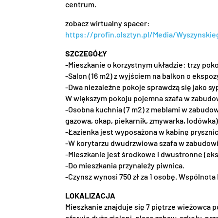
centrum.
zobacz wirtualny spacer:
https://profin.olsztyn.pl/Media/Wyszynski
SZCZEGÓŁY
-Mieszkanie o korzystnym układzie: trzy poko
-Salon (16 m2) z wyjściem na balkon o ekspoz
-Dwa niezależne pokoje sprawdzą się jako sypi
W większym pokoju pojemna szafa w zabudo
-Osobna kuchnia (7 m2) z meblami w zabudo
gazowa, okap, piekarnik, zmywarka, lodówka)
-Łazienka jest wyposażona w kabinę pryszni
-W korytarzu dwudrzwiowa szafa w zabudowi
-Mieszkanie jest środkowe i dwustronne (eks
-Do mieszkania przynależy piwnica.
-Czynsz wynosi 750 zł za 1 osobę. Wspólnota
LOKALIZACJA
Mieszkanie znajduje się 7 piętrze wieżowca 
oferuje dużo zieleni, place zabaw, szkoły, p