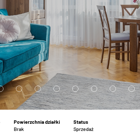
6
7
8
9
1
1
1
1
0
1
2
3
Brak
Sprzedaż