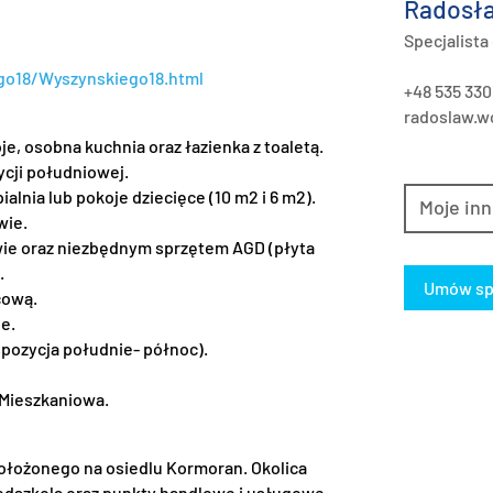
Radosła
Specjalista
ego18/Wyszynskiego18.html
+48 535 330
radoslaw.wo
je, osobna kuchnia oraz łazienka z toaletą.
ycji południowej.
alnia lub pokoje dziecięce (10 m2 i 6 m2).
Moje inn
wie.
wie oraz niezbędnym sprzętem AGD (płyta
.
Umów sp
cową.
e.
pozycja południe- północ).
 Mieszkaniowa.
położonego na osiedlu Kormoran. Okolica
rzedszkola oraz punkty handlowe i usługowe.