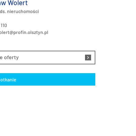
w Wolert
 ds. nieruchomości
 110
lert@profin.olsztyn.pl
e oferty
otkanie