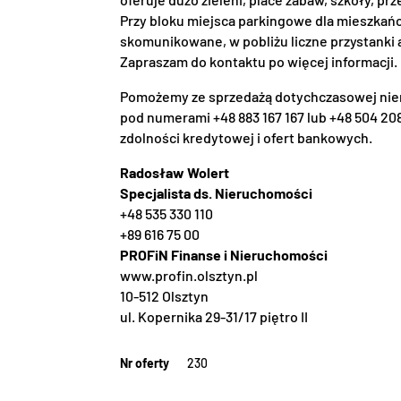
Przy bloku miejsca parkingowe dla mieszkańc
skomunikowane, w pobliżu liczne przystank
Zapraszam do kontaktu po więcej informacji.
Pomożemy ze sprzedażą dotychczasowej nier
pod numerami +48 883 167 167 lub +48 504 208
zdolności kredytowej i ofert bankowych.
Radosław Wolert
Specjalista ds. Nieruchomości
+48 535 330 110
+89 616 75 00
PROFiN Finanse i Nieruchomości
www.profin.olsztyn.pl
10-512 Olsztyn
ul. Kopernika 29-31/17 piętro II
Nr oferty
230