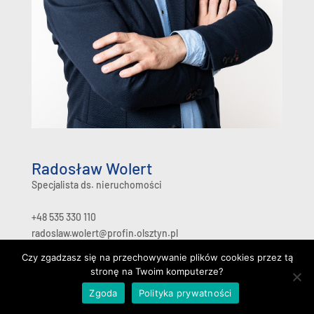
Radosław Wolert
Specjalista ds. nieruchomości
+48 535 330 110
radoslaw.wolert@profin.olsztyn.pl
Czy zgadzasz się na przechowywanie plików cookies przez tą
stronę na Twoim komputerze?
Zgoda
Polityka prywatności