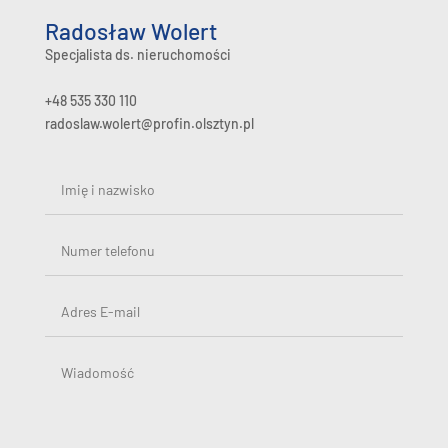
Radosław Wolert
Specjalista ds. nieruchomości
+48 535 330 110
radoslaw.wolert@profin.olsztyn.pl