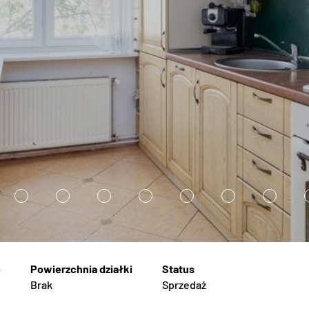
3
4
5
6
7
8
9
Brak
Sprzedaż