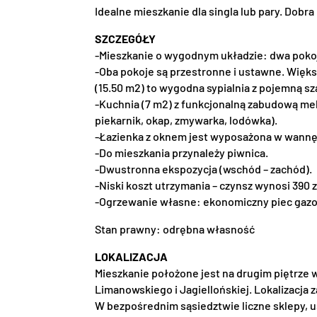
Idealne mieszkanie dla singla lub pary. Dobr
SZCZEGÓŁY
-Mieszkanie o wygodnym układzie: dwa pokoje
-Oba pokoje są przestronne i ustawne. Większ
(15.50 m2) to wygodna sypialnia z pojemną s
-Kuchnia (7 m2) z funkcjonalną zabudową me
piekarnik, okap, zmywarka, lodówka).
-Łazienka z oknem jest wyposażona w wannę
-Do mieszkania przynależy piwnica.
-Dwustronna ekspozycja (wschód – zachód).
-Niski koszt utrzymania – czynsz wynosi 390
-Ogrzewanie własne: ekonomiczny piec gaz
Stan prawny: odrębna własność
LOKALIZACJA
Mieszkanie położone jest na drugim piętrze 
Limanowskiego i Jagiellońskiej. Lokalizacja 
W bezpośrednim sąsiedztwie liczne sklepy, u