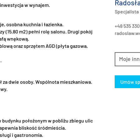
Radosła
a inwestycja w wynajem.
Specjalista
, osobna kuchnia i łazienka.
+48 535 330
y (15.80 m2) pełni rolę salonu. Drugi pokój
radoslaw.wo
zafą wnękową.
blową oraz sprzętem AGD (płyta gazowa,
Moje inn
.
 zł za dwie osoby. Wspólnota mieszkaniowa.
Umów sp
owy.
w budynku położonym w pobliżu zbiegu ulic
zapewnia bliskość śródmieścia.
sługi i gastronomia.