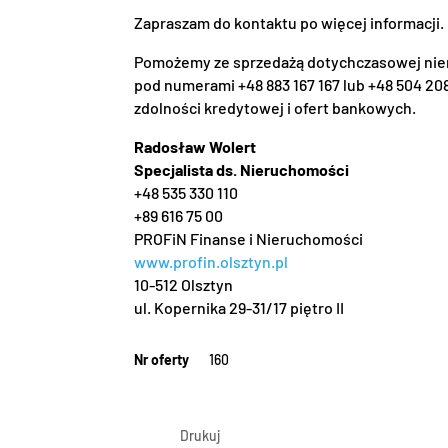
Zapraszam do kontaktu po więcej informacji.
Pomożemy ze sprzedażą dotychczasowej nier
pod numerami +48 883 167 167 lub +48 504 208
zdolności kredytowej i ofert bankowych.
Radosław Wolert
Specjalista ds. Nieruchomości
+48 535 330 110
+89 616 75 00
PROFiN Finanse i Nieruchomości
www.profin.olsztyn.pl
10-512 Olsztyn
ul. Kopernika 29-31/17 piętro II
Nr oferty
160
Drukuj