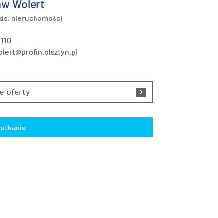
w Wolert
 ds. nieruchomości
 110
lert@profin.olsztyn.pl
e oferty
otkanie