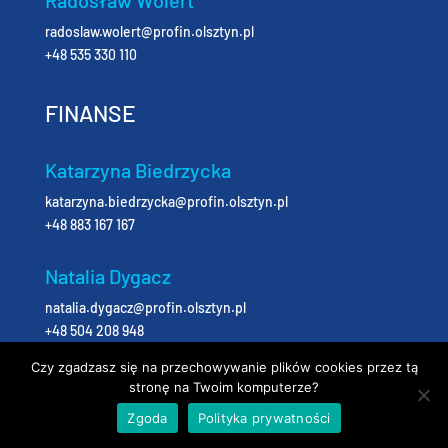
Radosław Wolert
radoslaw.wolert@profin.olsztyn.pl
+48 535 330 110
FINANSE
Katarzyna Biedrzycka
katarzyna.biedrzycka@profin.olsztyn.pl
+48 883 167 167
Natalia Dygacz
natalia.dygacz@profin.olsztyn.pl
+48 504 208 948
© PROFiN Finanse i Nieruchomości
Czy zgadzasz się na przechowywanie plików cookies przez tą
stronę na Twoim komputerze?
Zgoda
Polityka prywatności