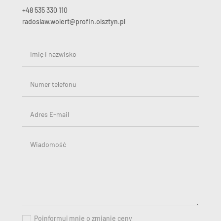
+48 535 330 110
radoslaw.wolert@profin.olsztyn.pl
Poinformuj mnie o zmianie ceny