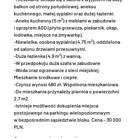
balkon od strony południowej, aneksu
kuchennego, małej sypialni oraz dużej łazienki.
-Aneks kuchenny (5 m²) z meblami w zabudowie
i sprzętem AGD (płyta grzewcza, piekarnik, okap,
lodówka, miejsce na zmywarkę).
-Niewielka, osobna sypialnia (4.75 m²), oddzielona
od salonu drzwiami przesuwnymi.
-Duża łazienka (4.9 m²) z wanną.
-W przedpokoju duża szafa w zabudowie
-Woda oraz ogrzewanie z sieci miejskiej.
Mieszkanie środkowe i ciepłe.
-Czynsz wynosi 480 zł. Wspólnota mieszkaniowa.
-Do mieszkania przynależy piwnica o powierzchni
2.7 m2.
-Istnieje możliwość dokupienia miejsca
postojowego na parkingu wielopoziomowym
w bezpośrednim sąsiedztwie bloku. Cena – 30 000
PLN.