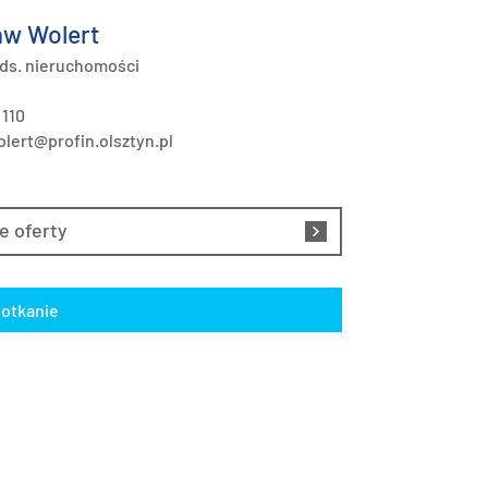
w Wolert
 ds. nieruchomości
 110
lert@profin.olsztyn.pl
e oferty
otkanie