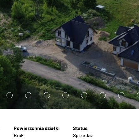
3
4
5
6
7
8
9
Brak
Sprzedaż