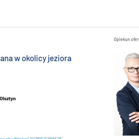
Opiekun ofer
na w okolicy jeziora
 Olsztyn
apa.php?link=42C7DEC766F7F