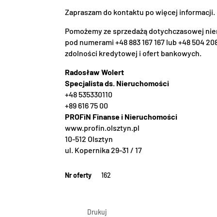
Zapraszam do kontaktu po więcej informacji.
Pomożemy ze sprzedażą dotychczasowej nier
pod numerami +48 883 167 167 lub +48 504 208
zdolności kredytowej i ofert bankowych.
Radosław Wolert
Specjalista ds. Nieruchomości
+48 535330110
+89 616 75 00
PROFiN Finanse i Nieruchomości
www.profin.olsztyn.pl
10-512 Olsztyn
ul. Kopernika 29-31 / 17
Nr oferty
162
Drukuj