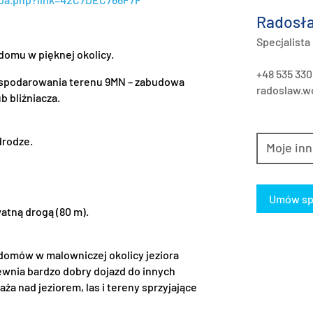
Radosła
Specjalista
domu w pięknej okolicy.
+48 535 330
ospodarowania terenu 9MN – zabudowa
radoslaw.wo
 bliźniacza.
drodze.
Moje inn
Umów sp
atną drogą (80 m).
 domów w malowniczej okolicy jeziora
ewnia bardzo dobry dojazd do innych
aża nad jeziorem, las i tereny sprzyjające