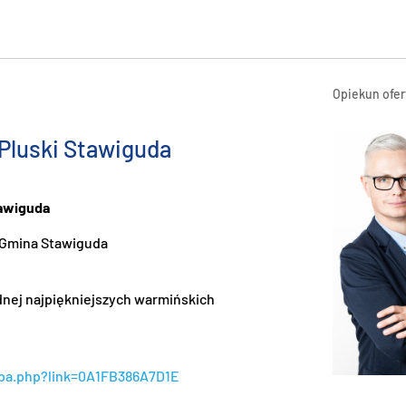
Opiekun ofer
Pluski Stawiguda
tawiguda
i, Gmina Stawiguda
dnej najpiękniejszych warmińskich
pa.php?link=0A1FB386A7D1E