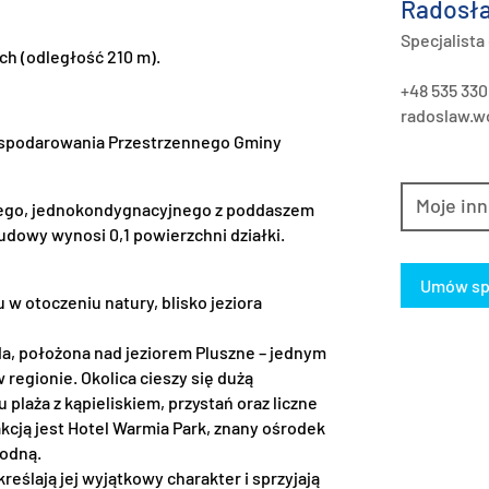
Radosła
Specjalista
ach (odległość 210 m).
+48 535 330
radoslaw.wo
ospodarowania Przestrzennego Gminy
Moje inn
ego, jednokondygnacyjnego z poddaszem
dowy wynosi 0,1 powierzchni działki.
Umów sp
 otoczeniu natury, blisko jeziora
da, położona nad jeziorem Pluszne – jednym
 regionie. Okolica cieszy się dużą
 plaża z kąpieliskiem, przystań oraz liczne
cją jest Hotel Warmia Park, znany ośrodek
wodną.
reślają jej wyjątkowy charakter i sprzyjają