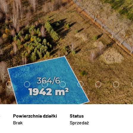
5
6
7
8
9
1
1
0
1
Brak
Sprzedaż