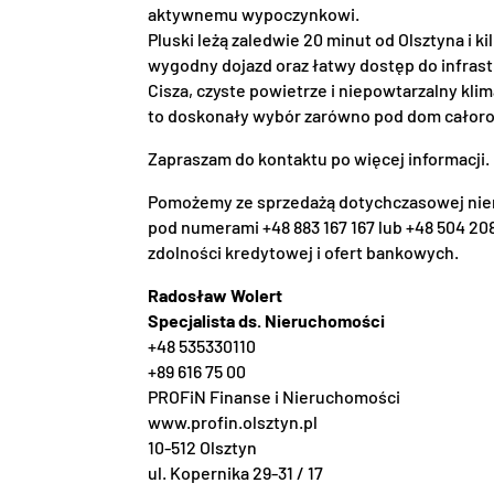
aktywnemu wypoczynkowi.
Pluski leżą zaledwie 20 minut od Olsztyna i k
wygodny dojazd oraz łatwy dostęp do infrast
Cisza, czyste powietrze i niepowtarzalny klim
to doskonały wybór zarówno pod dom całorocz
Zapraszam do kontaktu po więcej informacji.
Pomożemy ze sprzedażą dotychczasowej nier
pod numerami +48 883 167 167 lub +48 504 208
zdolności kredytowej i ofert bankowych.
Radosław Wolert
Specjalista ds. Nieruchomości
+48 535330110
+89 616 75 00
PROFiN Finanse i Nieruchomości
www.profin.olsztyn.pl
10-512 Olsztyn
ul. Kopernika 29-31 / 17