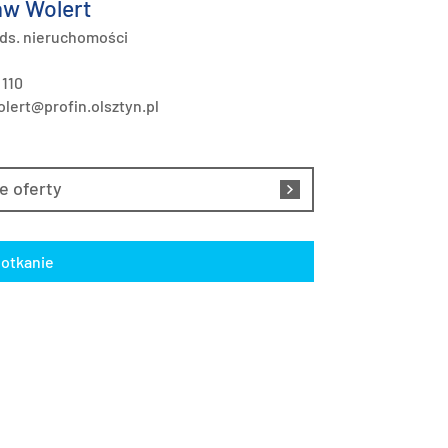
w Wolert
 ds. nieruchomości
 110
lert@profin.olsztyn.pl
e oferty
otkanie