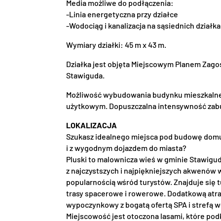
Media możliwe do podłączenia:
-Linia energetyczna przy działce
-Wodociąg i kanalizacja na sąsiednich działk
Wymiary działki: 45 m x 43 m.
Działka jest objęta Miejscowym Planem Zag
Stawiguda.
Możliwość wybudowania budynku mieszkaln
użytkowym. Dopuszczalna intensywność zabu
LOKALIZACJA
Szukasz idealnego miejsca pod budowę domu w
i z wygodnym dojazdem do miasta?
Pluski to malownicza wieś w gminie Stawigu
z najczystszych i najpiękniejszych akwenów w
popularnością wśród turystów. Znajduje się tu
trasy spacerowe i rowerowe. Dodatkową atrak
wypoczynkowy z bogatą ofertą SPA i strefą 
Miejscowość jest otoczona lasami, które podk