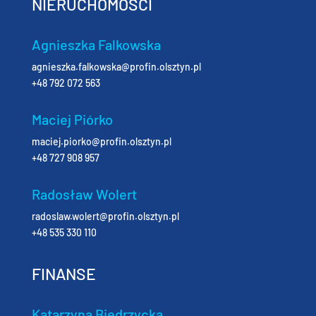
NIERUCHOMOŚCI
Agnieszka Falkowska
agnieszka.falkowska@profin.olsztyn.pl
+48 792 072 563
Maciej Piórko
maciej.piorko@profin.olsztyn.pl
+48 727 908 957
Radosław Wolert
radoslaw.wolert@profin.olsztyn.pl
+48 535 330 110
FINANSE
Katarzyna Biedrzycka