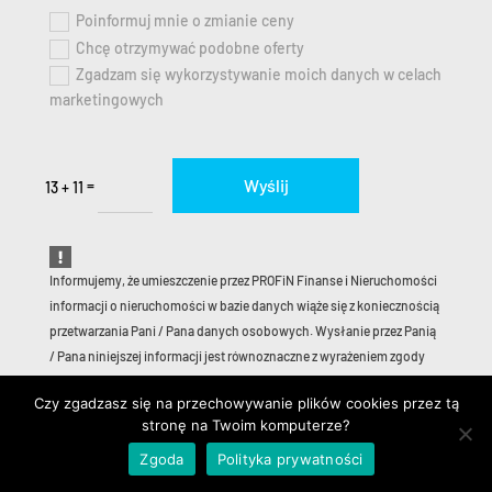
Poinformuj mnie o zmianie ceny
Chcę otrzymywać podobne oferty
Zgadzam się wykorzystywanie moich danych w celach
marketingowych
Wyślij
=
13 + 11
Informujemy, że umieszczenie przez PROFiN Finanse i Nieruchomości
informacji o nieruchomości w bazie danych wiąże się z koniecznością
przetwarzania Pani / Pana danych osobowych. Wysłanie przez Panią
/ Pana niniejszej informacji jest równoznaczne z wyrażeniem zgody
na przetwarzanie danych osobowych. W związku z tym informujemy,
Czy zgadzasz się na przechowywanie plików cookies przez tą
że:
stronę na Twoim komputerze?
Administratorem danych jest PROFiN Finanse i Nieruchomości Pani /
Zgoda
Polityka prywatności
Pana dane będą wykorzystane w celu utrzymania możliwości