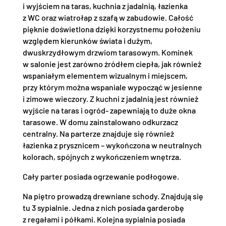
i wyjściem na taras, kuchnia z jadalnią, łazienka
z WC oraz wiatrołap z szafą w zabudowie. Całość
pięknie doświetlona dzięki korzystnemu położeniu
względem kierunków świata i dużym,
dwuskrzydłowym drzwiom tarasowym. Kominek
w salonie jest zarówno źródłem ciepła, jak również
wspaniałym elementem wizualnym i miejscem,
przy którym można wspaniale wypocząć w jesienne
i zimowe wieczory. Z kuchni z jadalnią jest również
wyjście na taras i ogród- zapewniają to duże okna
tarasowe. W domu zainstalowano odkurzacz
centralny. Na parterze znajduje się również
łazienka z prysznicem – wykończona w neutralnych
kolorach, spójnych z wykończeniem wnętrza.
Cały parter posiada ogrzewanie podłogowe.
Na piętro prowadzą drewniane schody. Znajdują się
tu 3 sypialnie. Jedna z nich posiada garderobę
z regałami i półkami. Kolejna sypialnia posiada