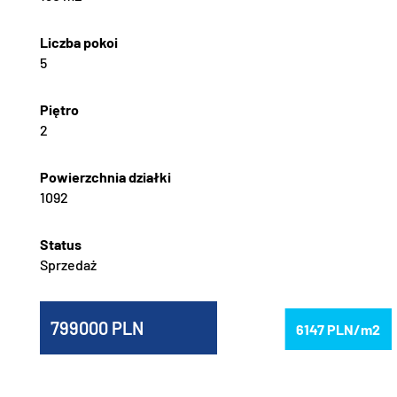
5
2
1092
Sprzedaż
799000
6147