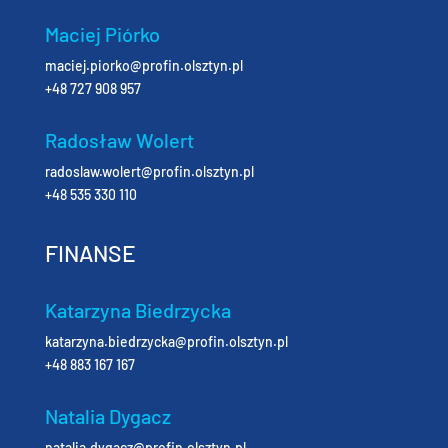
Maciej Piórko
maciej.piorko@profin.olsztyn.pl
+48 727 908 957
Radosław Wolert
radoslaw.wolert@profin.olsztyn.pl
+48 535 330 110
FINANSE
Katarzyna Biedrzycka
katarzyna.biedrzycka@profin.olsztyn.pl
+48 883 167 167
Natalia Dygacz
natalia.dygacz@profin.olsztyn.pl