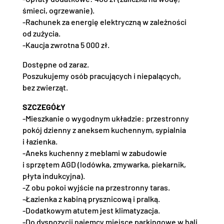
śmieci, ogrzewanie).
-Rachunek za energię elektryczną w zależności
od zużycia.
-Kaucja zwrotna 5 000 zł.
Dostępne od zaraz.
Poszukujemy osób pracujących i niepalących,
bez zwierząt.
SZCZEGÓŁY
-Mieszkanie o wygodnym układzie: przestronny
pokój dzienny z aneksem kuchennym, sypialnia
i łazienka.
-Aneks kuchenny z meblami w zabudowie
i sprzętem AGD (lodówka, zmywarka, piekarnik,
płyta indukcyjna).
-Z obu pokoi wyjście na przestronny taras.
-Łazienka z kabiną prysznicową i pralką.
-Dodatkowym atutem jest klimatyzacja.
-Do dyspozycji najemcy miejsce parkingowe w hali