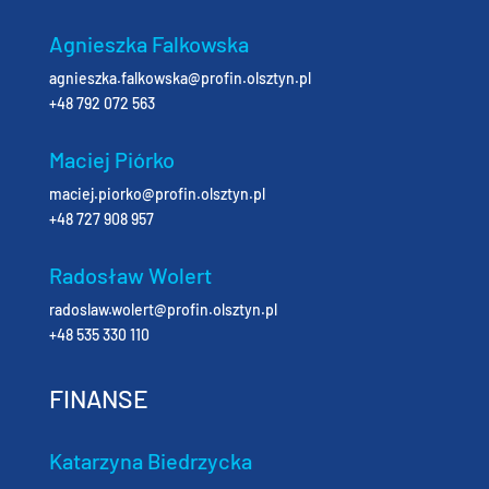
Agnieszka Falkowska
agnieszka.falkowska@profin.olsztyn.pl
+48 792 072 563
Maciej Piórko
maciej.piorko@profin.olsztyn.pl
+48 727 908 957
Radosław Wolert
radoslaw.wolert@profin.olsztyn.pl
+48 535 330 110
FINANSE
Katarzyna Biedrzycka