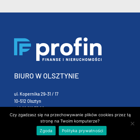
BIURO W OLSZTYNIE
ul. Kopernika 29-31 / 17
10-512 Olsztyn
+48 89 616 75 00
Czy zgadzasz się na przechowywanie plików cookies przez tą
stronę na Twoim komputerze?
BĄDŹ NA BIEŻĄCO
Zgoda
Polityka prywatności