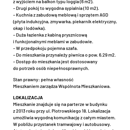
z wyjściem na balkon typu loggia (6 m2).
– Drugi pokój to wygodna sypialnia (10 m2).
– Kuchnia z zabudową meblową i sprzętem AGD
(płyta indukcyjna, zmywarka, piekarnik elektryczny,
okap i lodówka).
– Duża łazienka z kabiną prysznicową
i funkcjonalnymi meblami w zabudowie.
– W przedpokoju pojemna szafa.
– Do mieszkania przynależy piwnica o pow. 6.29 m2.
– Dostęp do mieszkania jest dostosowany
do potrzeb osób niepełnosprawnych.
Stan prawny: pełna własność
Mieszkaniem zarządza Wspólnota Mieszkaniowa.
LOKALIZACJA
Mieszkanie znajduje się na parterze w budynku
z 2013 roku przy ul. Piotrowskiego 18. Lokalizacja
umożliwia wygodną komunikację z całym miastem.
W pobliżu przystanek tramwajowy i autobusowy.