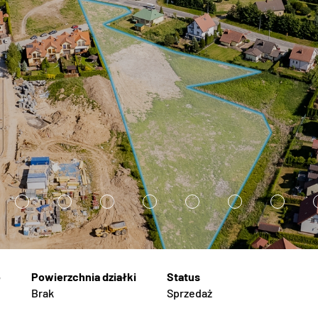
2
3
4
5
6
7
8
Brak
Sprzedaż