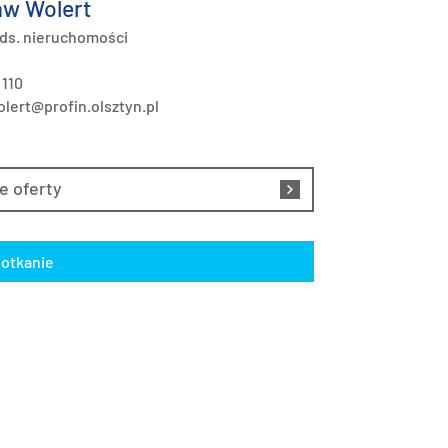
w Wolert
 ds. nieruchomości
 110
lert@profin.olsztyn.pl
e oferty
otkanie