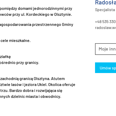
Radosła
 pomiędzy domami jednorodzinnymi przy
Specjalista
owców przy ul. Kordeckiego w Olsztynie.
+48 535 330
 zagospodarowania przestrzennego Gminy
radoslaw.wo
cele mieszkalne.
Moje inn
działkę
ośrednio przy granicy.
Umów sp
 zachodnią granicą Olsztyna. Atutem
wie lasów i jeziora Ukiel. Okolica oferuje
trzu. Bardzo dobra i rozwijająca się
nnych dzielnic miasta i obwodnicy.