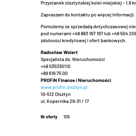
Przystanek olsztyńskiej kolei miejskiej – 1.9 k
Zapraszam do kontaktu po więcej informacji.
Pomożemy ze sprzedażą dotychczasowej nier
pod numerami +48 883 167 167 lub +48 504 208
zdolności kredytowej i ofert bankowych.
Radosław Wolert
Specjalista ds. Nieruchomości
+48 535330110
+89 616 75 00
PROFiN Finanse i Nieruchomości
www.profin.olsztyn.pl
10-512 Olsztyn
ul. Kopernika 29-31 / 17
Nr oferty
109