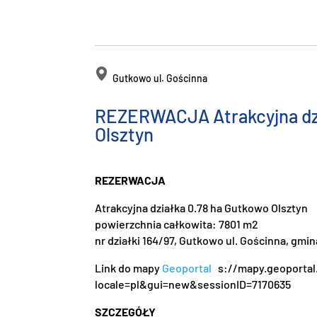
Gutkowo ul. Gościnna
REZERWACJA Atrakcyjna dzi
Olsztyn
REZERWACJA
Atrakcyjna działka 0.78 ha Gutkowo Olsztyn
powierzchnia całkowita: 7801 m2
nr działki 164/97, Gutkowo ul. Gościnna, gm
Link do mapy
Geoportal
s://mapy.geoportal
locale=pl&gui=new&sessionID=7170635
SZCZEGÓŁY